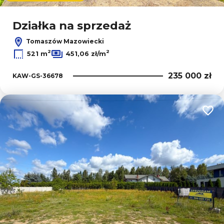
Działka na sprzedaż
Tomaszów Mazowiecki
2
2
521 m
451,06 zł/m
235 000 zł
KAW-GS-36678
Dodaj