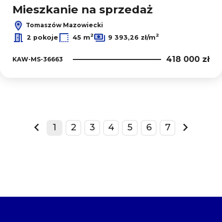
Mieszkanie na sprzedaż
Tomaszów Mazowiecki
2
2
2 pokoje
45 m
9 393,26 zł/m
418 000 zł
KAW-MS-36663
+
1
2
3
4
5
6
7
−
prev
next