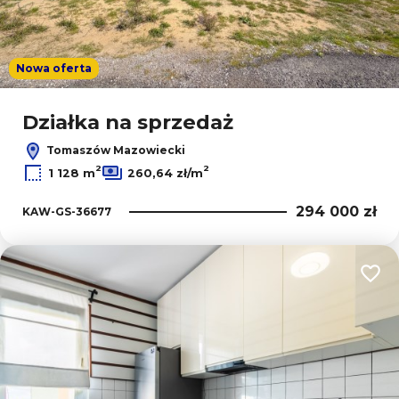
Nowa oferta
Działka na sprzedaż
Tomaszów Mazowiecki
2
2
1 128 m
260,64 zł/m
294 000 zł
KAW-GS-36677
Dodaj