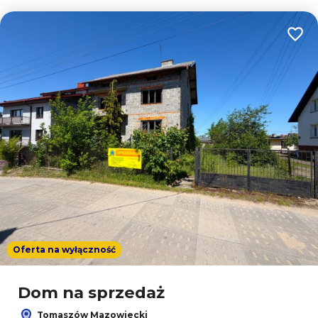
Dodaj
Oferta na wyłączność
Dom na sprzedaż
Tomaszów Mazowiecki