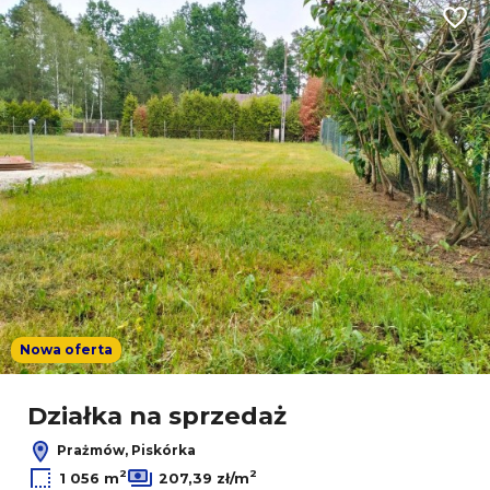
Dodaj
Nowa oferta
Działka na sprzedaż
Prażmów, Piskórka
2
2
1 056 m
207,39 zł/m