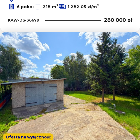
2
2
6 pokoi
218 m
1 282,05 zł/m
280 000 zł
KAW-DS-36679
Dodaj
Oferta na wyłączność