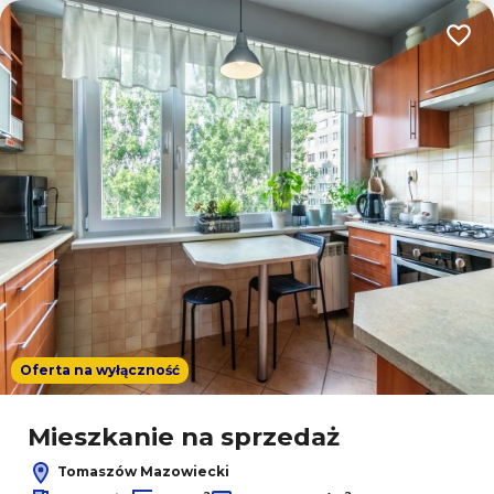
Dodaj
Oferta na wyłączność
Mieszkanie na sprzedaż
Tomaszów Mazowiecki