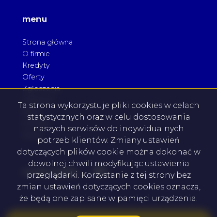
menu
Strona główna
O firmie
Kredyty
Oferty
Zgłoszenia
Ulubione
Ta strona wykorzystuje pliki cookies w celach
Blog
statystycznych oraz w celu dostosowania
Kontakt
naszych serwisów do indywidualnych
Rodo
potrzeb klientów. Zmiany ustawień
dotyczących plików cookie można dokonać w
dowolnej chwili modyfikując ustawienia
Facebook
Facebook
social media
przeglądarki. Korzystanie z tej strony bez
zmian ustawień dotyczących cookies oznacza,
że będą one zapisane w pamięci urządzenia.