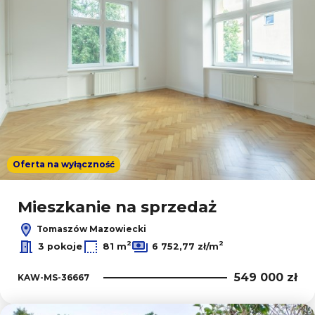
Oferta na wyłączność
Mieszkanie na sprzedaż
Tomaszów Mazowiecki
2
2
3 pokoje
81 m
6 752,77 zł/m
549 000 zł
KAW-MS-36667