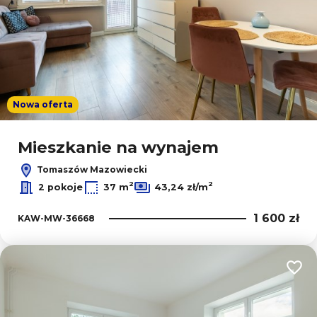
Nowa oferta
Mieszkanie na wynajem
Tomaszów Mazowiecki
2
2
2 pokoje
37 m
43,24 zł/m
1 600 zł
KAW-MW-36668
Dodaj