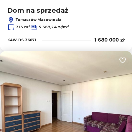
Dom na sprzedaż
Tomaszów Mazowiecki
2
2
313 m
5 367,24 zł/m
1 680 000 zł
KAW-DS-36671
Dodaj