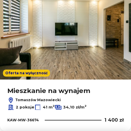
Oferta na wyłączność
Mieszkanie na wynajem
Tomaszów Mazowiecki
2
2
2 pokoje
41 m
34,10 zł/m
1 400 zł
KAW-MW-36674