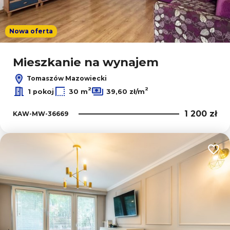
Nowa oferta
Mieszkanie na wynajem
Tomaszów Mazowiecki
2
2
1 pokoj
30 m
39,60 zł/m
1 200 zł
KAW-MW-36669
Dodaj