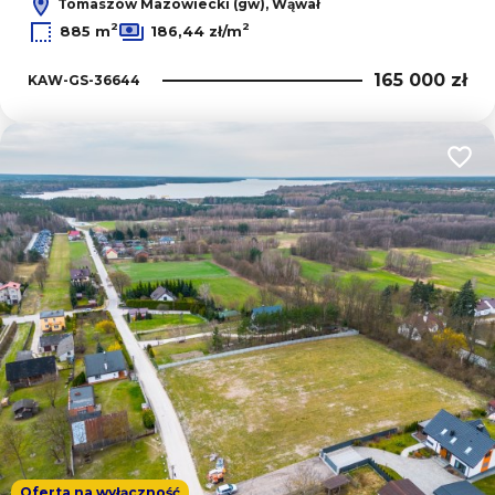
Tomaszów Mazowiecki (gw), Wąwał
2
2
885 m
186,44 zł/m
165 000 zł
KAW-GS-36644
Dodaj
Oferta na wyłączność