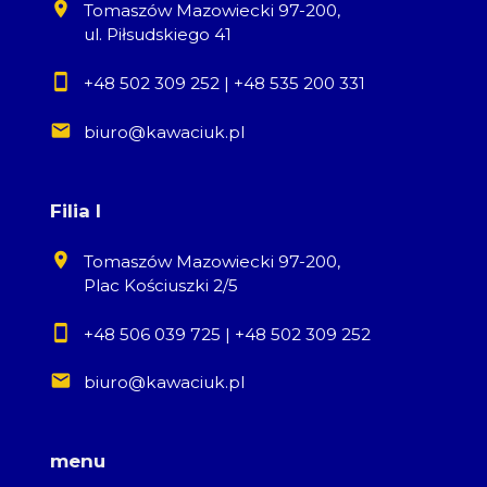
7
Tomaszów Mazowiecki 97-200,
ul. Piłsudskiego 41
+48 502 309 252
|
+48 535 200 331
biuro@kawaciuk.pl
Leaflet
Filia I
Tomaszów Mazowiecki 97-200,
Plac Kościuszki 2/5
+48 506 039 725
|
+48 502 309 252
biuro@kawaciuk.pl
menu