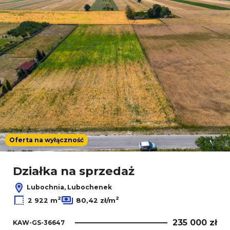
Oferta na wyłączność
Działka na sprzedaż
Lubochnia, Lubochenek
2
2
2 922 m
80,42 zł/m
235 000 zł
KAW-GS-36647