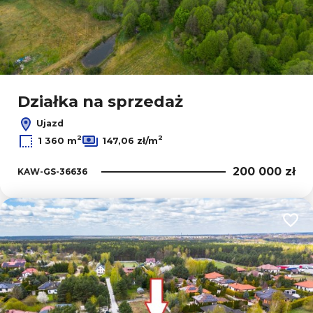
Działka na sprzedaż
Ujazd
2
2
1 360 m
147,06 zł/m
200 000 zł
KAW-GS-36636
Dodaj