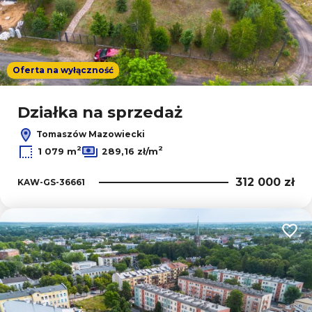
Oferta na wyłączność
Działka na sprzedaż
Tomaszów Mazowiecki
2
2
1 079 m
289,16 zł/m
312 000 zł
KAW-GS-36661
Dodaj