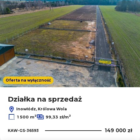
Oferta na wyłączność
Działka na sprzedaż
Inowłódz, Królowa Wola
2
2
1 500 m
99,33 zł/m
149 000 zł
KAW-GS-36593