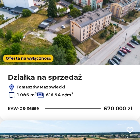
Oferta na wyłączność
Działka na sprzedaż
Tomaszów Mazowiecki
2
2
1 086 m
616,94 zł/m
670 000 zł
KAW-GS-36659
Dodaj