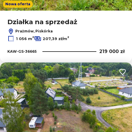
Nowa oferta
Działka na sprzedaż
Prażmów, Piskórka
2
2
1 056 m
207,39 zł/m
219 000 zł
KAW-GS-36665
Dodaj