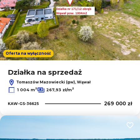
Oferta na wyłączność
Działka na sprzedaż
Tomaszów Mazowiecki (gw), Wąwał
2
2
1 004 m
267,93 zł/m
269 000 zł
KAW-GS-36625
Dodaj