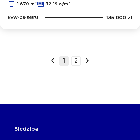
2
2
1 870 m
72,19 zł/m
135 000 zł
KAW-GS-36575
+
1
2
−
prev
next
Siedziba