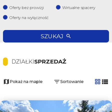
Oferty bez prowizji
Wirtualne spacery
Oferty na wyłączność
SZUKAJ
DZIAŁKI
SPRZEDAŻ
Pokaż na mapie
Sortowanie
tabela
list
Dodaj