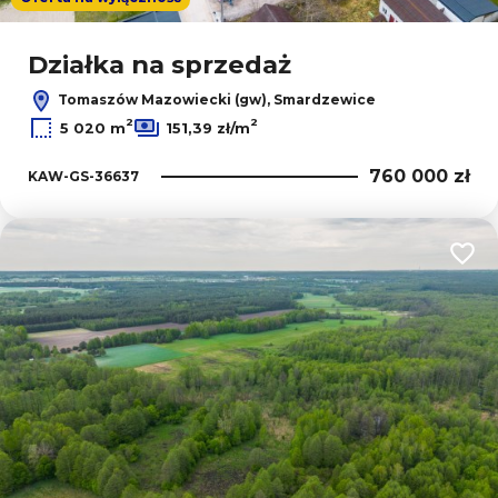
Działka na sprzedaż
Tomaszów Mazowiecki (gw), Smardzewice
2
2
5 020 m
151,39 zł/m
760 000 zł
KAW-GS-36637
Dodaj