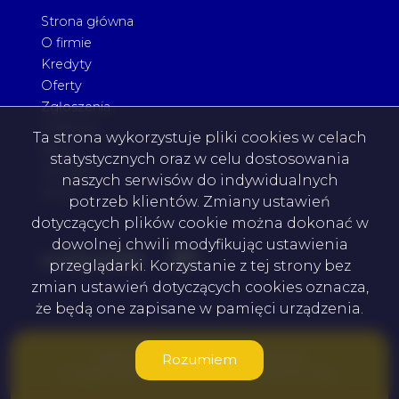
Strona główna
O firmie
Kredyty
Oferty
Zgłoszenia
Ulubione
Ta strona wykorzystuje pliki cookies w celach
Blog
statystycznych oraz w celu dostosowania
Kontakt
naszych serwisów do indywidualnych
Rodo
potrzeb klientów. Zmiany ustawień
dotyczących plików cookie można dokonać w
dowolnej chwili modyfikując ustawienia
Facebook
Facebook
social media
przeglądarki. Korzystanie z tej strony bez
zmian ustawień dotyczących cookies oznacza,
że będą one zapisane w pamięci urządzenia.
NIERUCHOMOŚCI-KAWACIUK © 2026
Rozumiem
Program dla biur nieruchomości
Galactica Virgo