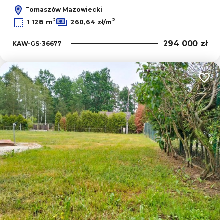
Tomaszów Mazowiecki
2
2
1 128 m
260,64 zł/m
294 000 zł
KAW-GS-36677
Dodaj