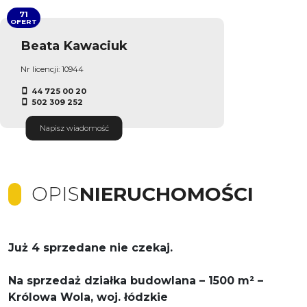
71
OFERT
Beata Kawaciuk
Nr licencji: 10944
44 725 00 20
502 309 252
Napisz wiadomość
OPIS
NIERUCHOMOŚCI
Już 4 sprzedane nie czekaj.
Na sprzedaż działka budowlana – 1500 m² –
Królowa Wola, woj. łódzkie