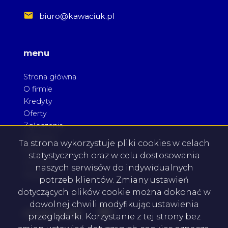
biuro@kawaciuk.pl
menu
Strona główna
O firmie
Kredyty
Oferty
Zgłoszenia
Ulubione
Ta strona wykorzystuje pliki cookies w celach
Blog
statystycznych oraz w celu dostosowania
Kontakt
naszych serwisów do indywidualnych
Rodo
potrzeb klientów. Zmiany ustawień
dotyczących plików cookie można dokonać w
dowolnej chwili modyfikując ustawienia
Facebook
Facebook
social media
przeglądarki. Korzystanie z tej strony bez