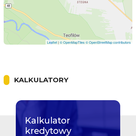
Leaflet
|
© OpenMapTiles
© OpenStreetMap contributors
KALKULATORY
Kalkulator
kredytowy