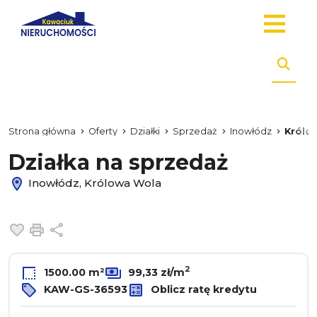
Strona główna
Oferty
Działki
Sprzedaż
Inowłódz
Królo
Działka na sprzedaż
Inowłódz, Królowa Wola
Dodaj do ulubionych
Drukuj
Udostępnij
2
1500.00 m²
99,33 zł/m
KAW-GS-36593
Oblicz ratę kredytu