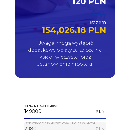
120 PLN
Razem
154,026.18 PLN
Uwaga: mogą wystąpić
dodatkowe opłaty za założenie
księgi wieczystej oraz
ustanowienie hipoteki.
CENA NIERUCHOMOŚCI
PLN
PODATEK OD CZYNNOŚCI CYWILNO-PRAWNYCH
PLN