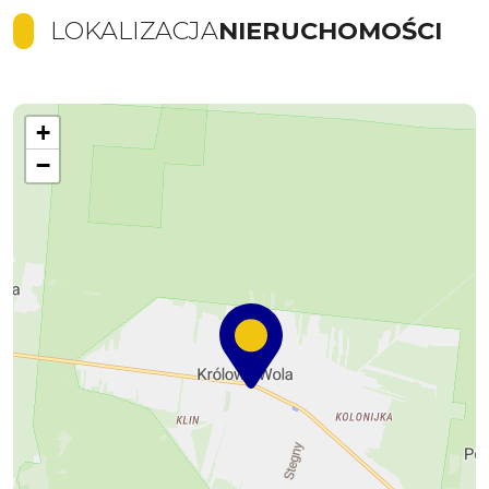
LOKALIZACJA
NIERUCHOMOŚCI
+
−