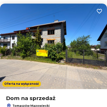
Dodaj
Oferta na wyłączność
Dom na sprzedaż
Tomaszów Mazowiecki