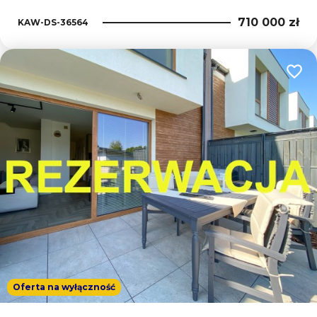
710 000 zł
KAW-DS-36564
Dodaj
Oferta na wyłączność