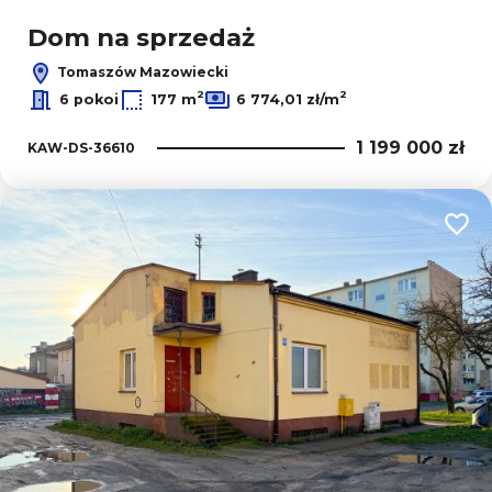
Dom na sprzedaż
Tomaszów Mazowiecki
2
2
6 pokoi
177 m
6 774,01 zł/m
1 199 000 zł
KAW-DS-36610
Dodaj