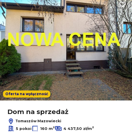
Dodaj
Oferta na wyłączność
Dom na sprzedaż
Tomaszów Mazowiecki
2
2
5 pokoi
160 m
4 437,50 zł/m