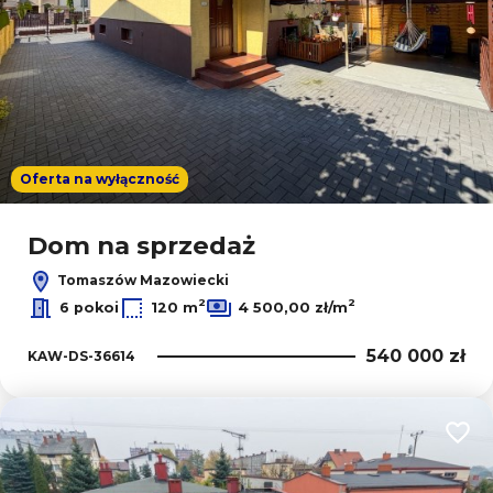
Oferta na wyłączność
Dom na sprzedaż
Tomaszów Mazowiecki
2
2
6 pokoi
120 m
4 500,00 zł/m
540 000 zł
KAW-DS-36614
Dodaj