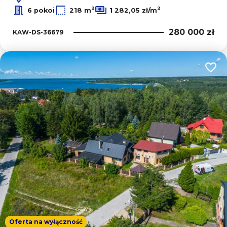
2
2
6 pokoi
218 m
1 282,05 zł/m
280 000 zł
KAW-DS-36679
Dodaj
Oferta na wyłączność