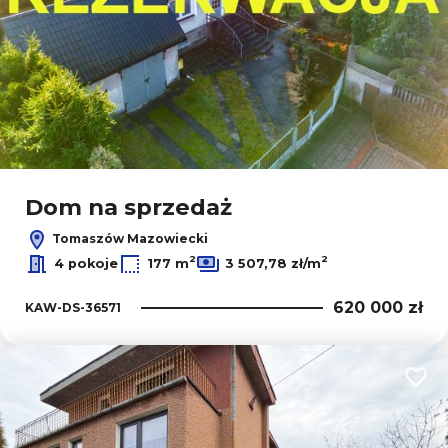
Dom na sprzedaż
Tomaszów Mazowiecki
2
2
4 pokoje
177 m
3 507,78 zł/m
620 000 zł
KAW-DS-36571
Dodaj