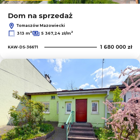
Dom na sprzedaż
Tomaszów Mazowiecki
2
2
313 m
5 367,24 zł/m
1 680 000 zł
KAW-DS-36671
Dodaj