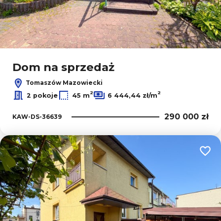
Dom na sprzedaż
Tomaszów Mazowiecki
2
2
2 pokoje
45 m
6 444,44 zł/m
290 000 zł
KAW-DS-36639
Dodaj