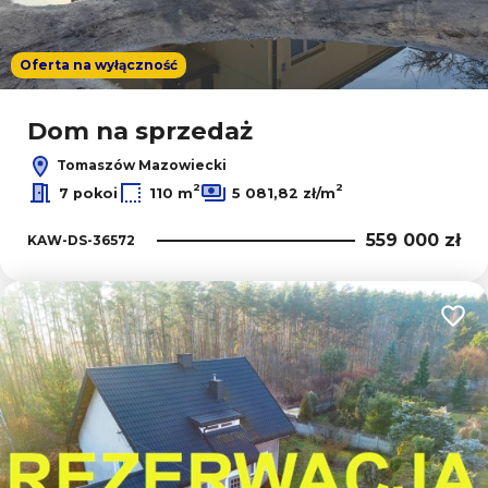
Oferta na wyłączność
Dom na sprzedaż
Tomaszów Mazowiecki
2
2
7 pokoi
110 m
5 081,82 zł/m
559 000 zł
KAW-DS-36572
Dodaj