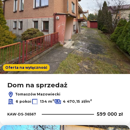
Oferta na wyłączność
Dom na sprzedaż
Tomaszów Mazowiecki
2
2
6 pokoi
134 m
4 470,15 zł/m
599 000 zł
KAW-DS-36567