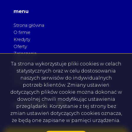
menu
Strona główna
O firmie
Kredyty
Oferty
Zgłoszenia
Ulubione
Ta strona wykorzystuje pliki cookies w celach
Blog
statystycznych oraz w celu dostosowania
Kontakt
naszych serwisów do indywidualnych
Rodo
potrzeb klientów. Zmiany ustawień
dotyczących plików cookie można dokonać w
dowolnej chwili modyfikując ustawienia
Facebook
Facebook
social media
przeglądarki. Korzystanie z tej strony bez
zmian ustawień dotyczących cookies oznacza,
że będą one zapisane w pamięci urządzenia.