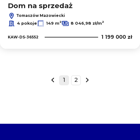
Dom na sprzedaż
Tomaszów Mazowiecki
2
2
4 pokoje
149 m
8 046,98 zł/m
1 199 000 zł
KAW-DS-36552
+
1
2
−
prev
next
2
8