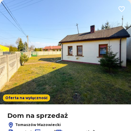
Dodaj
Oferta na wyłączność
Dom na sprzedaż
Tomaszów Mazowiecki
2
2