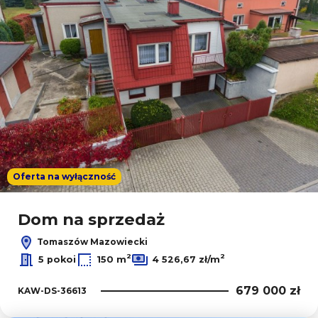
Oferta na wyłączność
Dom na sprzedaż
Tomaszów Mazowiecki
2
2
5 pokoi
150 m
4 526,67 zł/m
679 000 zł
KAW-DS-36613