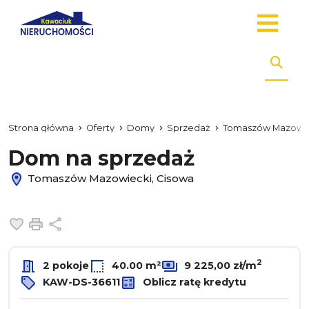
Strona główna
Oferty
Domy
Sprzedaż
Tomaszów Mazowie
Dom na sprzedaż
Tomaszów Mazowiecki, Cisowa
Dodaj do ulubionych
Drukuj
Udostępnij
2
2 pokoje
40.00 m²
9 225,00 zł/m
KAW-DS-36611
Oblicz ratę kredytu