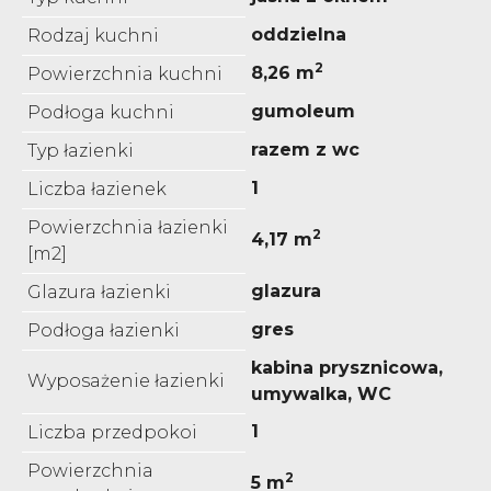
oddzielna
Rodzaj kuchni
2
8,26 m
Powierzchnia kuchni
gumoleum
Podłoga kuchni
razem z wc
Typ łazienki
1
Liczba łazienek
Powierzchnia łazienki
2
4,17 m
[m2]
glazura
Glazura łazienki
gres
Podłoga łazienki
kabina prysznicowa,
Wyposażenie łazienki
umywalka, WC
1
Liczba przedpokoi
Powierzchnia
2
5 m