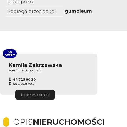
przedpokoi
gumoleum
Podłoga przedpokoi
36
OFERT
Kamila Zakrzewska
agent nieruchomosci
44 725 00 20
506 039 725
Napisz wiadomość
OPIS
NIERUCHOMOŚCI