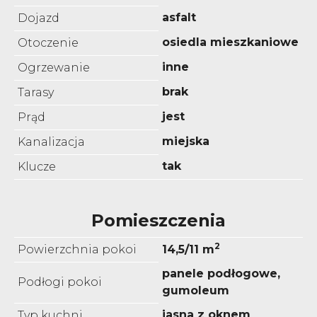
asfalt
Dojazd
osiedla mieszkaniowe
Otoczenie
inne
Ogrzewanie
brak
Tarasy
jest
Prąd
miejska
Kanalizacja
tak
Klucze
Pomieszczenia
2
Powierzchnia pokoi
14,5/11 m
panele podłogowe,
Podłogi pokoi
gumoleum
jasna z oknem
Typ kuchni