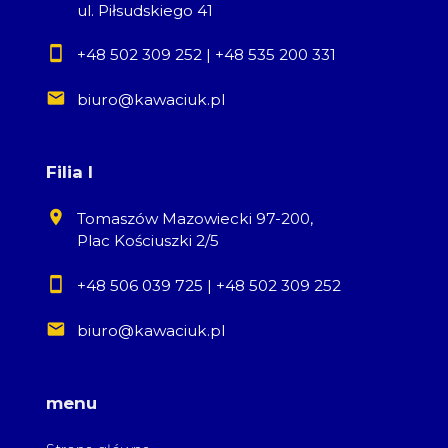
ul. Piłsudskiego 41
+48 502 309 252
|
+48 535 200 331
biuro@kawaciuk.pl
Filia I
Tomaszów Mazowiecki 97-200,
Plac Kościuszki 2/5
+48 506 039 725
|
+48 502 309 252
biuro@kawaciuk.pl
menu