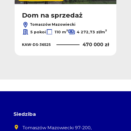
Dom na sprzedaż
D
Tomaszów Mazowiecki
2
2
2
/m
5 pokoi
110 m
4 272,73 zł/m
 zł
470 000 zł
KAW-DS-36525
KAW
Siedziba
Tomaszów Mazowiecki 97-200,