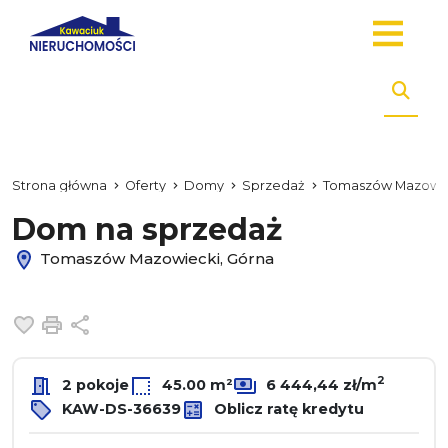
Strona główna
Oferty
Domy
Sprzedaż
Tomaszów Mazowie
Dom na sprzedaż
Tomaszów Mazowiecki, Górna
Dodaj do ulubionych
Drukuj
Udostępnij
2
2 pokoje
45.00 m²
6 444,44 zł/m
KAW-DS-36639
Oblicz ratę kredytu