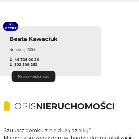
71
OFERT
Beata Kawaciuk
Nr licencji: 10944
44 725 00 20
502 309 252
Napisz wiadomość
OPIS
NIERUCHOMOŚCI
Szukasz domku z nie dużą działką?
Mamy na sprzedaż dom w bardzo dobrej lokalizacji -