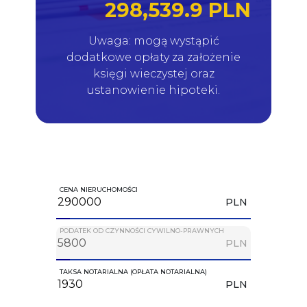
298,539.9 PLN
Uwaga: mogą wystąpić
dodatkowe opłaty za założenie
księgi wieczystej oraz
ustanowienie hipoteki.
CENA NIERUCHOMOŚCI
PLN
PODATEK OD CZYNNOŚCI CYWILNO-PRAWNYCH
PLN
TAKSA NOTARIALNA (OPŁATA NOTARIALNA)
PLN