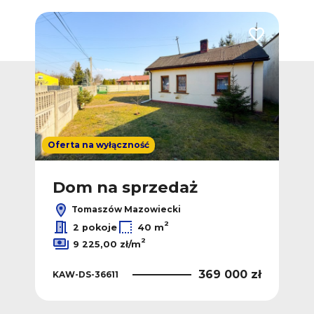
Dodaj do ulubionych
Dodaj do ulub
Oferta na wyłączność
Ofer
Dom na sprzedaż
D
Tomaszów Mazowiecki
2
2
/m
2 pokoje
40 m
2
9 225,00 zł/m
 zł
KAW
369 000 zł
KAW-DS-36611