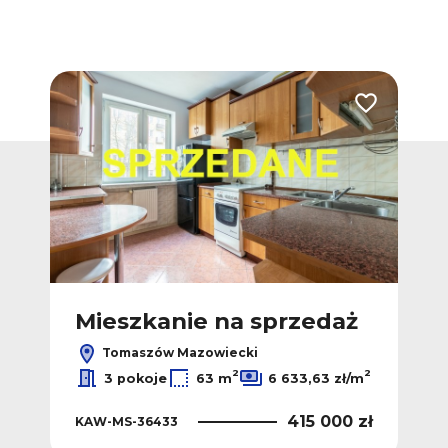
Dodaj do ulubionych
Dodaj do ulub
ż
Mieszkanie na sprzedaż
M
Tomaszów Mazowiecki
2
2
2
ł/m
3 pokoje
63 m
6 633,63 zł/m
 zł
415 000 zł
KAW-MS-36433
KA