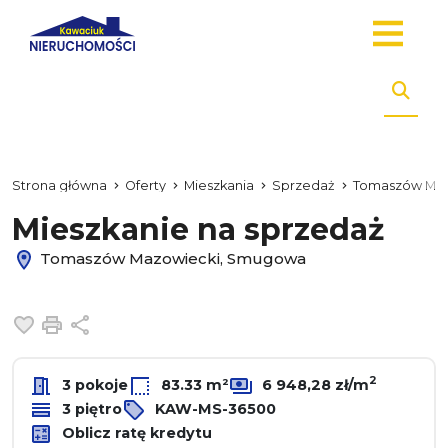
Strona główna
Oferty
Mieszkania
Sprzedaż
Tomaszów Maz
Mieszkanie na sprzedaż
Tomaszów Mazowiecki, Smugowa
Dodaj do ulubionych
Drukuj
Udostępnij
2
3 pokoje
83.33 m²
6 948,28 zł/m
3 piętro
KAW-MS-36500
Oblicz ratę kredytu