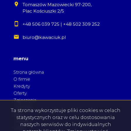
Tomaszów Mazowiecki 97-200,
Plac Kościuszki 2/5
+48 506 039 725
|
+48 502 309 252
biuro@kawaciuk.pl
menu
Strona główna
O firmie
Kredyty
Oferty
Zgłoszenia
Ulubione
Ta strona wykorzystuje pliki cookies w celach
Blog
statystycznych oraz w celu dostosowania
Kontakt
naszych serwisów do indywidualnych
Rodo