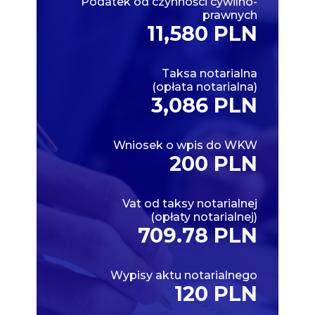
Podatek od czynności cywilno-
prawnych
11,580 PLN
Taksa notarialna
(opłata notarialna)
3,086 PLN
Wniosek o wpis do WKW
200 PLN
Vat od taksy notarialnej
(opłaty notarialnej)
709.78 PLN
Wypisy aktu notarialnego
120 PLN