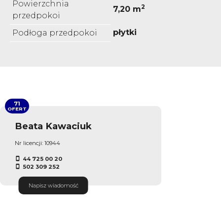
Powierzchnia
2
7,20 m
przedpokoi
płytki
Podłoga przedpokoi
71
OFERT
Beata Kawaciuk
Nr licencji: 10944
44 725 00 20
502 309 252
Napisz wiadomość