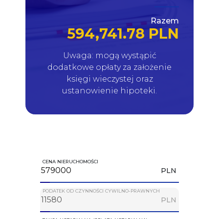
Razem
594,741.78 PLN
Uwaga: mogą wystąpić
dodatkowe opłaty za założenie
księgi wieczystej oraz
ustanowienie hipoteki.
CENA NIERUCHOMOŚCI
PLN
PODATEK OD CZYNNOŚCI CYWILNO-PRAWNYCH
PLN