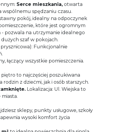
ennym:
Serce mieszkania,
otwarta
yja wspólnemu spędzaniu czasu.
 ustawny pokój, idealny na odpoczynek
 pomieszczenie, które jest ogromnym
 - pozwala na utrzymanie idealnego
 dużych szaf w pokojach.
 prysznicowa): Funkcjonalnie
ń.
y, łączący wszystkie pomieszczenia.
 piętro to najczęściej poszukiwana
 rodzin z dziećmi, jak i osób starszych.
zamknięte.
Lokalizacja: Ul. Wiejska to
 miasta.
ajdziesz sklepy, punkty usługowe, szkoły
 zapewnia wysoki komfort życia
0 m²
to idealna powierzchnia dla singla,