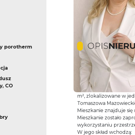
OPIS
NIER
y porotherm
cja
Przestronne i funkcjo
Tomaszów Maz., ul. W
dusz
y, CO
Na sprzedaż wyjątkowo 
m², zlokalizowane w jed
Tomaszowa Mazowieckiego
Mieszkanie znajduje si
bry
Mieszkanie zostało za
wykorzystaniu przestrz
W jego skład wchodzą: