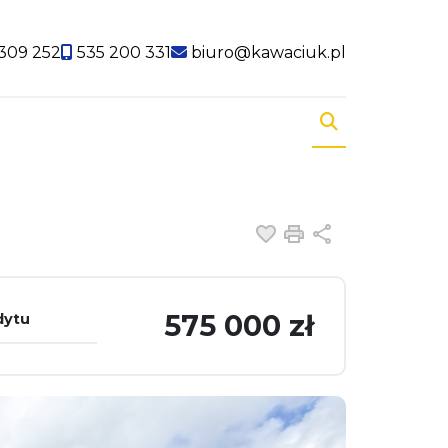
309 252
535 200 331
biuro@kawaciuk.pl
Dodaj do ulubiony
Drukuj
Udostępnij
575 000 zł
dytu