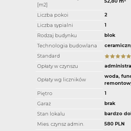
52,80 m²
[m2]
2
Liczba pokoi
1
Liczba sypialni
blok
Rodzaj budynku
ceramiczn
Technologia budowlana
Standard
administra
Opłaty w czynszu
woda, fun
Opłaty wg liczników
remontow
1
Piętro
brak
Garaż
bardzo do
Stan lokalu
580 PLN
Mies. czynsz admin.