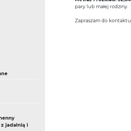
pary lub małej rodziny.
Zapraszam do kontaktu 
nne
a
henny
z jadalnią i