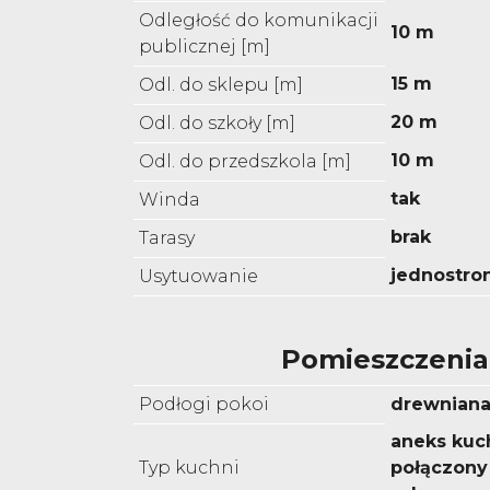
Odległość do komunikacji
10 m
publicznej [m]
15 m
Odl. do sklepu [m]
20 m
Odl. do szkoły [m]
10 m
Odl. do przedszkola [m]
tak
Winda
brak
Tarasy
jednostro
Usytuowanie
Pomieszczenia
Podłogi pokoi
drewnian
aneks kuc
Typ kuchni
połączony 