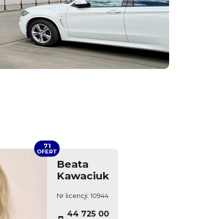
71
OFERT
Beata
Kawaciuk
Nr licencji: 10944
44 725 00