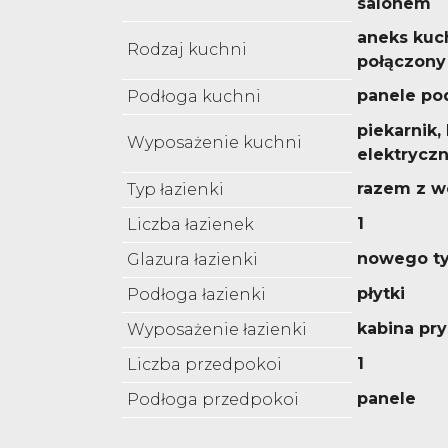
salonem
aneks kuc
Rodzaj kuchni
połączony 
panele p
Podłoga kuchni
piekarnik,
Wyposażenie kuchni
elektrycz
razem z w
Typ łazienki
1
Liczba łazienek
nowego t
Glazura łazienki
płytki
Podłoga łazienki
kabina pr
Wyposażenie łazienki
1
Liczba przedpokoi
panele
Podłoga przedpokoi