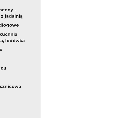
henny -
z jadalnią
odłogowe
 kuchnia
na, lodówka
c
ypu
ysznicowa