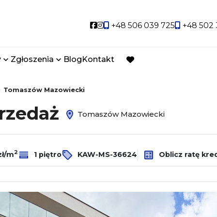
Social link
Social link
+48 506 039 725
+48 502 
y
Zgłoszenia
Blog
Kontakt
favorite
Tomaszów Mazowiecki
przedaż
Tomaszów Mazowiecki
2
zł/m
1 piętro
KAW-MS-36624
Oblicz ratę kre