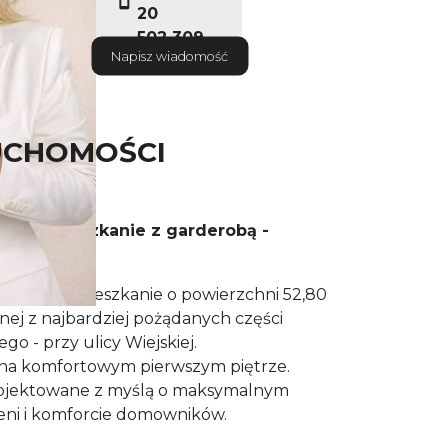
20
502 309
Napisz wiadomość
252
UCHOMOŚCI
nalne mieszkanie z garderobą -
iejska
ustawne mieszkanie o powierzchni 52,80
nej z najbardziej pożądanych części
 - przy ulicy Wiejskiej.
ę na komfortowym pierwszym piętrze.
projektowane z myślą o maksymalnym
eni i komforcie domowników.