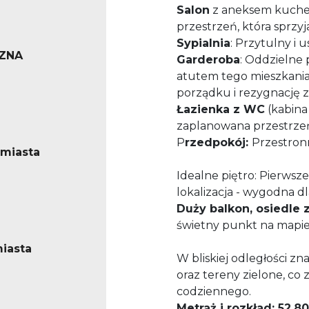
Salon
z aneksem kuch
przestrzeń, która sprz
Sypialnia
: Przytulny i
ZNA
Garderoba
: Oddzielne
atutem tego mieszkania
porządku i rezygnację z
Łazienka z WC
(kabina
zaplanowana przestrze
P
rzedpokój:
Przestronn
miasta
Idealne piętro: Pierwsze
lokalizacja - wygodna dla
Duży balkon, osiedle 
świetny punkt na mapie
iasta
W bliskiej odległości zn
oraz tereny zielone, co
codziennego.
Metraż i rozkład: 52,8