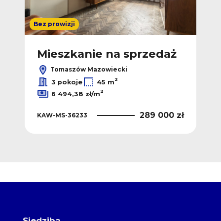
Bez prowizji
ż
Mieszkanie na sprzedaż
M
Tomaszów Mazowiecki
2
2
ł/m
3 pokoje
45 m
2
6 494,38 zł/m
 zł
KA
289 000 zł
KAW-MS-36233
Siedziba