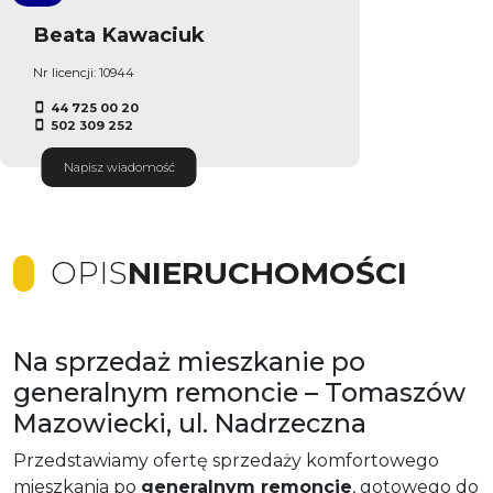
Beata Kawaciuk
Nr licencji: 10944
44 725 00 20
502 309 252
Napisz wiadomość
OPIS
NIERUCHOMOŚCI
Na sprzedaż mieszkanie po
generalnym remoncie – Tomaszów
Mazowiecki, ul. Nadrzeczna
Przedstawiamy ofertę sprzedaży komfortowego
mieszkania po
generalnym remoncie
, gotowego do