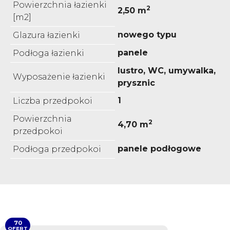
Powierzchnia łazienki
2
2,50 m
[m2]
nowego typu
Glazura łazienki
panele
Podłoga łazienki
lustro, WC, umywalka,
Wyposażenie łazienki
prysznic
1
Liczba przedpokoi
Powierzchnia
2
4,70 m
przedpokoi
panele podłogowe
Podłoga przedpokoi
70
OFERT