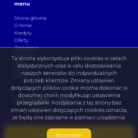
menu
Strona główna
O firmie
Kredyty
Oferty
Zgłoszenia
Ulubione
Ta strona wykorzystuje pliki cookies w celach
Blog
statystycznych oraz w celu dostosowania
Kontakt
naszych serwisów do indywidualnych
Rodo
potrzeb klientów. Zmiany ustawień
dotyczących plików cookie można dokonać w
dowolnej chwili modyfikując ustawienia
Facebook
Facebook
social media
przeglądarki. Korzystanie z tej strony bez
zmian ustawień dotyczących cookies oznacza,
że będą one zapisane w pamięci urządzenia.
NIERUCHOMOŚCI-KAWACIUK © 2026
Rozumiem