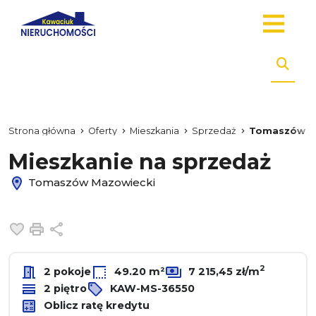
Strona główna
Oferty
Mieszkania
Sprzedaż
Tomaszów M
Mieszkanie na sprzedaż
Tomaszów Mazowiecki
Dodaj do ulubionych
Drukuj
Udostępnij
2
2 pokoje
49.20 m²
7 215,45 zł/m
2 piętro
KAW-MS-36550
Oblicz ratę kredytu