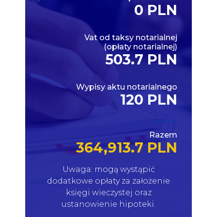
0 PLN
Vat od taksy notarialnej
(opłaty notarialnej)
503.7 PLN
Wypisy aktu notarialnego
120 PLN
Razem
364,913.7 PLN
Uwaga: mogą wystąpić
dodatkowe opłaty za założenie
księgi wieczystej oraz
ustanowienie hipoteki.