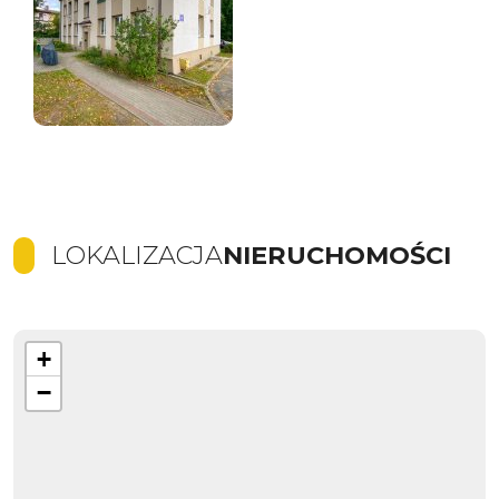
LOKALIZACJA
NIERUCHOMOŚCI
+
−