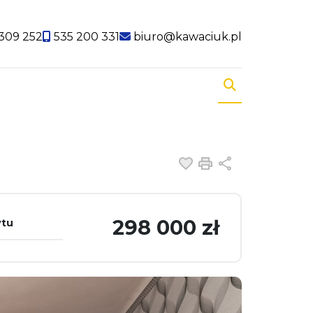
309 252
535 200 331
biuro@kawaciuk.pl
Dodaj do ulubiony
Drukuj
Udostępnij
298 000 zł
ytu