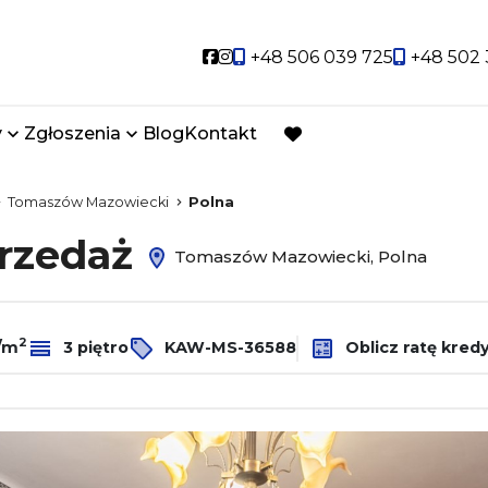
Social link
Social link
+48 506 039 725
+48 502 
y
Zgłoszenia
Blog
Kontakt
favorite
Tomaszów Mazowiecki
Polna
przedaż
Tomaszów Mazowiecki, Polna
2
ł/m
3 piętro
KAW-MS-36588
Oblicz ratę kred