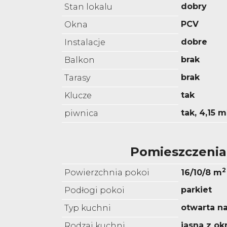
dobry
Stan lokalu
PCV
Okna
dobre
Instalacje
brak
Balkon
brak
Tarasy
tak
Klucze
tak, 4,15 m
piwnica
Pomieszczenia
2
Powierzchnia pokoi
16/10/8 m
parkiet
Podłogi pokoi
otwarta n
Typ kuchni
jasna z o
Rodzaj kuchni