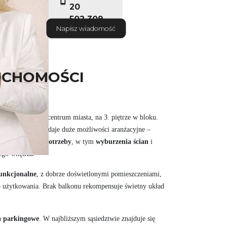
20
502 309
Napisz wiadomość
252
UCHOMOŚCI
we położone w centrum miasta, na 3. piętrze w bloku.
 układem
, który daje duże możliwości aranżacyjne –
eni pod własne potrzeby
, w tym
wyburzenia ścian
i
ego wnętrza.
funkcjonalne
, z dobrze doświetlonymi pomieszczeniami,
 użytkowania. Brak balkonu rekompensuje świetny układ
a parkingowe
. W najbliższym sąsiedztwie znajduje się