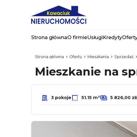
Strona główna
O firmie
Usługi
Kredyty
Ofert
Strona główna
Oferty
Mieszkania
Sprzedaż
Mieszkanie na s
3 pokoje
51.15 m²
5 826,00 z