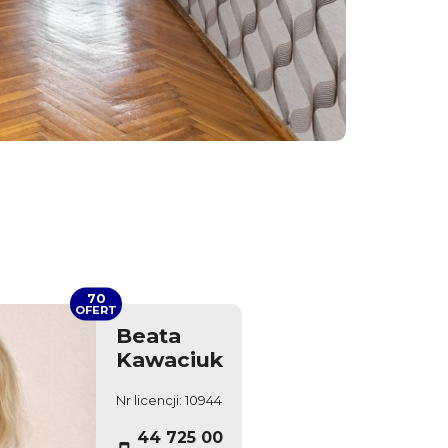
70
OFERT
Beata
Kawaciuk
Nr licencji: 10944
44 725 00