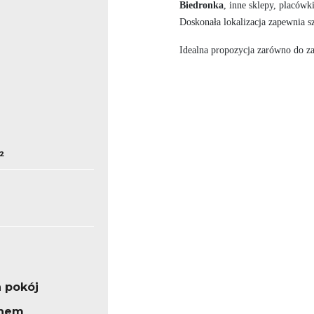
Biedronka
, inne sklepy, placówk
Doskonała lokalizacja zapewnia sz
Idealna propozycja zarówno do zam
²
a pokój
knem