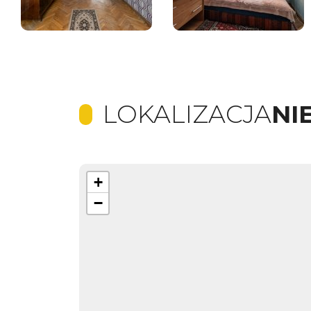
LOKALIZACJA
NI
+
−