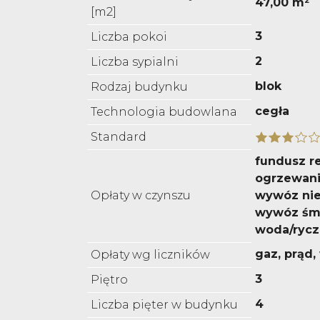
47,00 m²
[m2]
3
Liczba pokoi
2
Liczba sypialni
blok
Rodzaj budynku
cegła
Technologia budowlana
Standard
fundusz r
ogrzewanie
Opłaty w czynszu
wywóz nie
wywóz śmi
woda/rycz
gaz, prąd
Opłaty wg liczników
3
Piętro
4
Liczba pięter w budynku