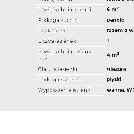
2
6 m
Powierzchnia kuchni
panele
Podłoga kuchni
razem z w
Typ łazienki
1
Liczba łazienek
Powierzchnia łazienki
2
4 m
[m2]
glazura
Glazura łazienki
płytki
Podłoga łazienki
wanna, W
Wyposażenie łazienki