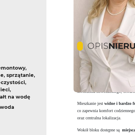
OPIS
NIER
emontowy,
Do sprzedaży mieszkanie 3-pokojo
, sprzątanie,
Lokal wyróżnia się
unikatowym
czystości,
istnieje opcja
adaptacji przestrz
eci,
stworzenia nowoczesnego, otwart
ałt na wodę
Mieszkanie jest
widne i bardzo 
, woda
co zapewnia komfort codziennego
oraz centralna lokalizacja.
Wokół bloku dostępne są
miejsc