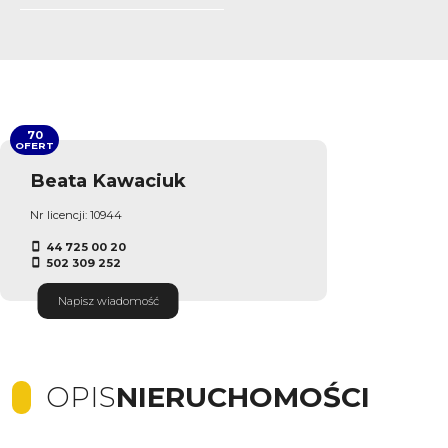
70
OFERT
Beata Kawaciuk
Nr licencji: 10944
44 725 00 20
502 309 252
Napisz wiadomość
OPIS
NIERUCHOMOŚCI