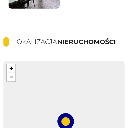
LOKALIZACJA
NIERUCHOMOŚCI
+
−