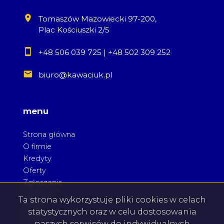
Tomaszów Mazowiecki 97-200,
Plac Kościuszki 2/5
+48 506 039 725
|
+48 502 309 252
biuro@kawaciuk.pl
menu
Strona główna
O firmie
Kredyty
Oferty
Zgłoszenia
Ulubione
Ta strona wykorzystuje pliki cookies w celach
Blog
statystycznych oraz w celu dostosowania
Kontakt
naszych serwisów do indywidualnych