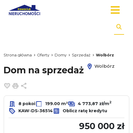
Strona główna
Oferty
Domy
Sprzedaż
Wolbórz
Wolbórz
Dom na sprzedaż
Dodaj do ulubionych
Drukuj
Udostępnij
2
8 pokoi
199.00 m²
4 773,87 zł/m
KAW-DS-36514
Oblicz ratę kredytu
950 000 zł