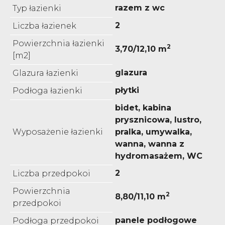
razem z wc
Typ łazienki
2
Liczba łazienek
Powierzchnia łazienki
2
3,70/12,10 m
[m2]
glazura
Glazura łazienki
płytki
Podłoga łazienki
bidet, kabina
prysznicowa, lustro,
Wyposażenie łazienki
pralka, umywalka,
wanna, wanna z
hydromasażem, WC
2
Liczba przedpokoi
Powierzchnia
2
8,80/11,10 m
przedpokoi
panele podłogowe
Podłoga przedpokoi