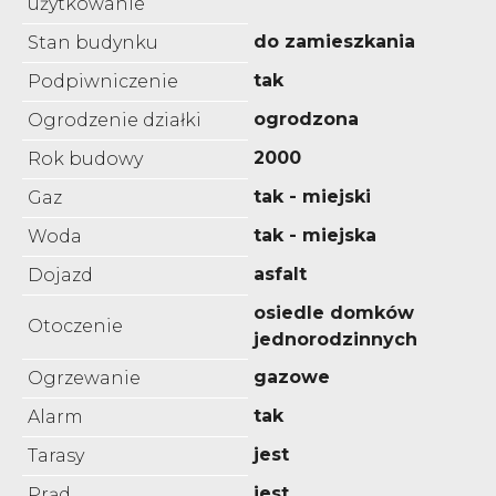
użytkowanie
do zamieszkania
Stan budynku
tak
Podpiwniczenie
ogrodzona
Ogrodzenie działki
2000
Rok budowy
tak - miejski
Gaz
tak - miejska
Woda
asfalt
Dojazd
osiedle domków
Otoczenie
jednorodzinnych
gazowe
Ogrzewanie
tak
Alarm
jest
Tarasy
jest
Prąd