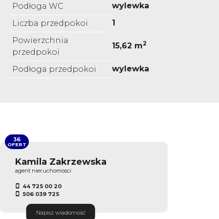
wylewka
Podłoga WC
1
Liczba przedpokoi
Powierzchnia
2
15,62 m
przedpokoi
wylewka
Podłoga przedpokoi
36
OFERT
Kamila Zakrzewska
agent nieruchomosci
44 725 00 20
506 039 725
Napisz wiadomość