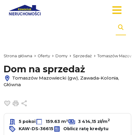
Strona główna
Oferty
Domy
Sprzedaż
Tomaszów Mazowie
Dom na sprzedaż
Tomaszów Mazowiecki (gw), Zawada-Kolonia,
Główna
Dodaj do ulubionych
Drukuj
Udostępnij
2
5 pokoi
159.63 m²
3 414,15 zł/m
KAW-DS-36615
Oblicz ratę kredytu