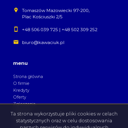
Tomaszów Mazowiecki 97-200,
Plac Kościuszki 2/5
+48 506 039 725
|
+48 502 309 252
biuro@kawaciuk.pl
menu
Strona główna
O firmie
Kredyty
Oferty
Zgłoszenia
Ulubione
Ta strona wykorzystuje pliki cookies w celach
Blog
statystycznych oraz w celu dostosowania
Kontakt
naszych serwisów do indywidualnych