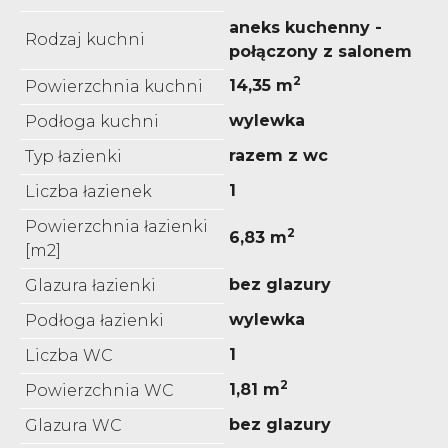
aneks kuchenny -
Rodzaj kuchni
połączony z salonem
2
14,35 m
Powierzchnia kuchni
wylewka
Podłoga kuchni
razem z wc
Typ łazienki
1
Liczba łazienek
Powierzchnia łazienki
2
6,83 m
[m2]
bez glazury
Glazura łazienki
wylewka
Podłoga łazienki
1
Liczba WC
2
1,81 m
Powierzchnia WC
bez glazury
Glazura WC